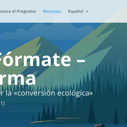
onoce el Programa
Recursos
Español
Fórmate –
orma
er la «conversión ecológica»
1)