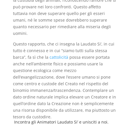
la custodia degli animali, riconoscendo l’amore che si
può provare nei loro confronti. Questo affetto
tuttavia non deve superare quello per gli esseri
umani, né le somme spese dovrebbero superare
quanto necessario per rimediare alla miseria degli
uomini.
Questo rapporto, che ci insegna la Laudato Si’, in cui
tutto è connesso e in cui “siamo tutti sulla stessa
barca”, fa sì che la
cattolicità
possa essere portata
anche nell’ambiente fisico e possiamo usare la
questione ecologica come mezzo
dell’evangelizzazione, dove l’essere umano si pone
come centro e custode del Creato nel rispetto del
binomio immanenza/trascendenza. Contemplare un
dato ordine naturale implica elevare un Creatore e in
quell’ordine dato la Creazione non è semplicemente
una risorsa disponibile da utilizzare, ma piuttosto un
tesoro da custodire.
Incontra gli Animatori Laudato Si’ e unisciti a noi.