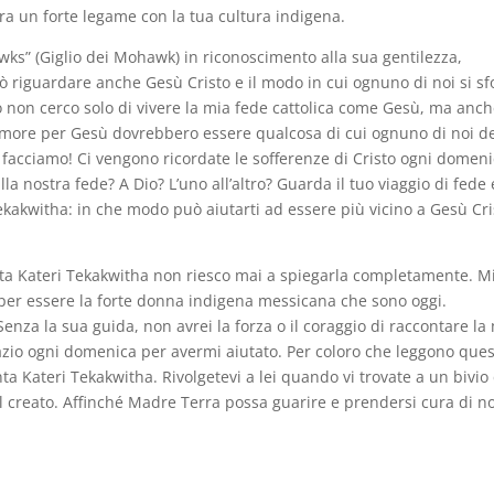
ra un forte legame con la tua cultura indigena.
wks” (Giglio dei Mohawk) in riconoscimento alla sua gentilezza,
ò riguardare anche Gesù Cristo e il modo in cui ognuno di noi si sf
o non cerco solo di vivere la mia fede cattolica come Gesù, ma anc
 amore per Gesù dovrebbero essere qualcosa di cui ognuno di noi d
he facciamo! Ci vengono ricordate le sofferenze di Cristo ogni domen
a nostra fede? A Dio? L’uno all’altro? Guarda il tuo viaggio di fede 
ekakwitha: in che modo può aiutarti ad essere più vicino a Gesù Cri
nta Kateri Tekakwitha non riesco mai a spiegarla completamente. M
 per essere la forte donna indigena messicana che sono oggi.
nza la sua guida, non avrei la forza o il coraggio di raccontare la
razio ogni domenica per avermi aiutato. Per coloro che leggono ques
ta Kateri Tekakwitha. Rivolgetevi a lei quando vi trovate a un bivio
l creato. Affinché Madre Terra possa guarire e prendersi cura di no