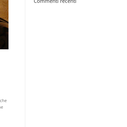
Commenti recenti
 che
he