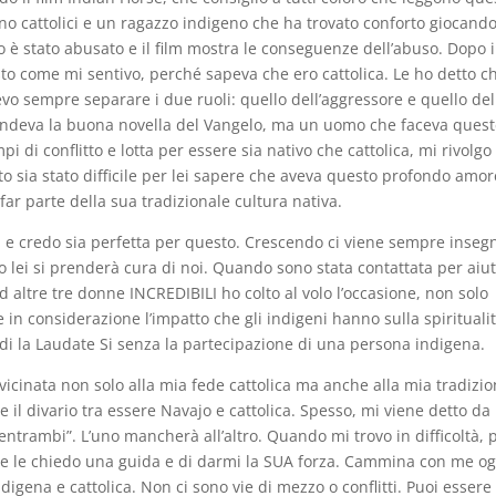
ono cattolici e un ragazzo indigeno che ha trovato conforto giocand
 è stato abusato e il film mostra le conseguenze dell’abuso. Dopo i
to come mi sentivo, perché sapeva che ero cattolica. Le ho detto c
vo sempre separare i due ruoli: quello dell’aggressore e quello del
fondeva la buona novella del Vangelo, ma un uomo che faceva ques
i di conflitto e lotta per essere sia nativo che cattolica, mi rivolgo
 sia stato difficile per lei sapere che aveva questo profondo amor
ar parte della sua tradizionale cultura nativa.
ia e credo sia perfetta per questo. Crescendo ci viene sempre inseg
o lei si prenderà cura di noi. Quando sono stata contattata per aiu
 altre tre donne INCREDIBILI ho colto al volo l’occasione, non solo
 considerazione l’impatto che gli indigeni hanno sulla spirituali
rdi la Laudate Si senza la partecipazione di una persona indigena.
icinata non solo alla mia fede cattolica ma anche alla mia tradizi
il divario tra essere Navajo e cattolica. Spesso, mi viene detto da
entrambi”. L’uno mancherà all’altro. Quando mi trovo in difficoltà, 
ha e le chiedo una guida e di darmi la SUA forza. Cammina con me og
igena e cattolica. Non ci sono vie di mezzo o conflitti. Puoi essere