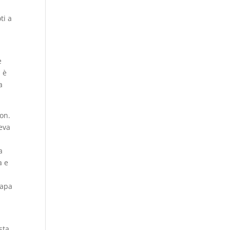
ti a
e
 è
a
non.
beva
a
a e
Papa
sta