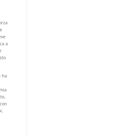
orza
he
eve
ica a
e
sto
i ha
 mia
to,
 con
i,