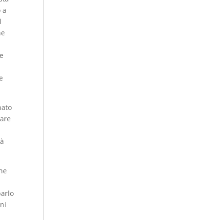
o a
l
he
te
e
nato
tare
tà
one
parlo
ni