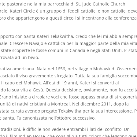
nte pastorale nella mia parrocchia di St. Jude Catholic Church.
le. Kateri Circle è un gruppo di fedeli cattolici e non cattolici devo
loro che appartengono a questi circoli si incontrano alla conferenza
rapporto con Santa Kateri Tekakwitha, credo che lei mi abbia sempr
le. Crescere Navajo e cattolica per la maggior parte della mia vita
state scoperte le fosse comuni in Canada e negli Stati Uniti. E’ stat
trovata ad un bivio.
a nativa americana. Nata nel 1656, nel villaggio Mohawk di Osserne
 lasciato il viso gravemente sfregiato. Tutta la sua famiglia soccom
 il capo dei Mohawk. All’età di 19 anni, Kateri si convertì al
endo la sua vita a Gesù. Questa decisione, ovviamente, non fu accolt
. Erano iniziate a circolare voci che fosse appassionata di stregoneri
unità di nativi cristiani a Montreal. Nel dicembre 2011, dopo la
 stata curata avendo pregato Tekakwitha per la sua intercessione, 
santa. Fu canonizzata nell’ottobre successivo.
adizioni, è difficile non vedere entrambi i lati del conflitto. Un
il film Indian Horse, che consiglio a tutti coloro che leggono que