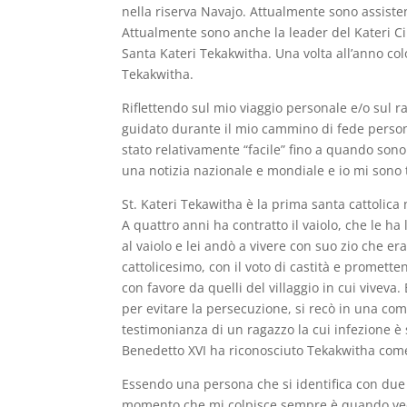
nella riserva Navajo. Attualmente sono assiste
Attualmente sono anche la leader del Kateri Circ
Santa Kateri Tekakwitha. Una volta all’anno co
Tekakwitha.
Riflettendo sul mio viaggio personale e/o sul 
guidato durante il mio cammino di fede persona
stato relativamente “facile” fino a quando sono 
una notizia nazionale e mondiale e io mi sono 
St. Kateri Tekawitha è la prima santa cattolic
A quattro anni ha contratto il vaiolo, che le ha
al vaiolo e lei andò a vivere con suo zio che era
cattolicesimo, con il voto di castità e promett
con favore da quelli del villaggio in cui viveva
per evitare la persecuzione, si recò in una com
testimonianza di un ragazzo la cui infezione è
Benedetto XVI ha riconosciuto Tekakwitha come 
Essendo una persona che si identifica con due tr
momento che mi colpisce sempre è quando vedo 