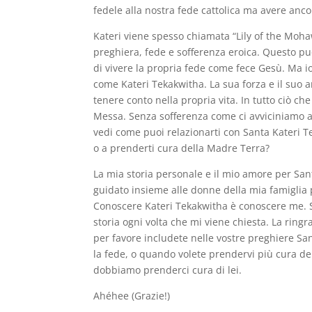
fedele alla nostra fede cattolica ma avere anco
Kateri viene spesso chiamata “Lily of the Moha
preghiera, fede e sofferenza eroica. Questo pu
di vivere la propria fede come fece Gesù. Ma i
come Kateri Tekakwitha. La sua forza e il suo
tenere conto nella propria vita. In tutto ciò c
Messa. Senza sofferenza come ci avviciniamo all
vedi come puoi relazionarti con Santa Kateri T
o a prenderti cura della Madre Terra?
La mia storia personale e il mio amore per Sa
guidato insieme alle donne della mia famiglia
Conoscere Kateri Tekakwitha è conoscere me. Se
storia ogni volta che mi viene chiesta. La ring
per favore includete nelle vostre preghiere San
la fede, o quando volete prendervi più cura de
dobbiamo prenderci cura di lei.
Ahéhee (Grazie!)