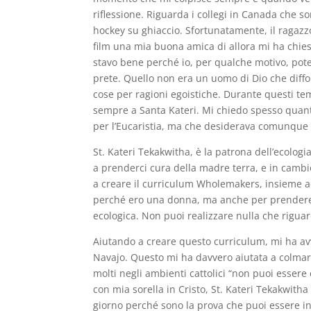
riflessione. Riguarda i collegi in Canada che s
hockey su ghiaccio. Sfortunatamente, il ragazzo
film una mia buona amica di allora mi ha chies
stavo bene perché io, per qualche motivo, pote
prete. Quello non era un uomo di Dio che dif
cose per ragioni egoistiche. Durante questi temp
sempre a Santa Kateri. Mi chiedo spesso quanto
per l’Eucaristia, ma che desiderava comunque f
St. Kateri Tekakwitha, è la patrona dell’ecolog
a prenderci cura della madre terra, e in cambi
a creare il curriculum Wholemakers, insieme ad
perché ero una donna, ma anche per prendere in
ecologica. Non puoi realizzare nulla che rigua
Aiutando a creare questo curriculum, mi ha avv
Navajo. Questo mi ha davvero aiutata a colmare 
molti negli ambienti cattolici “non puoi essere 
con mia sorella in Cristo, St. Kateri Tekakwit
giorno perché sono la prova che puoi essere ind