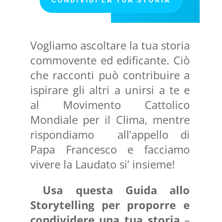
CONDIVIDI LA TUA STORIA
Vogliamo‌ ‌ascoltare‌ ‌la‌ ‌tua‌ ‌storia‌
‌commovente‌ ‌e‌d ‌edificante.‌ ‌Ciò‌
‌che‌ ‌racconti‌ ‌può‌ ‌contribuire‌ ‌a‌
‌ispirare‌ ‌gli‌ ‌altri‌ ‌a‌ ‌unirsi‌ ‌a‌ ‌te‌ ‌e‌
‌al‌ ‌Movimento‌ ‌Cattolico‌
‌Mondiale‌ ‌per‌ ‌il‌ ‌Clima,‌ ‌mentre‌
‌rispondiamo‌ ‌ all’appello‌ ‌di‌
‌Papa‌ ‌Francesco‌ ‌e‌ ‌facciamo‌
‌vivere‌ ‌la‌ ‌Laudato‌ ‌si’‌ ‌insieme!‌
Usa questa Guida allo
Storytelling per proporre e
condividere una tua storia
–