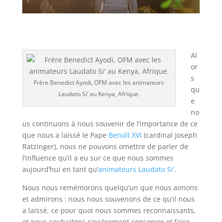
Al
or
s
Frère Benedict Ayodi, OFM avec les animateurs
qu
Laudato Si’ au Kenya, Afrique.
e
no
us continuons à nous souvenir de l’importance de ce
que nous a laissé le Pape
Benoît XVI
(cardinal Joseph
Ratzinger), nous ne pouvons omettre de parler de
l’influence qu’il a eu sur ce que nous sommes
aujourd’hui en tant qu’
animateurs Laudato Si’
.
Nous nous remémorons quelqu’un que nous aimons
et admirons : nous nous souvenons de ce qu’il nous
a laissé, ce pour quoi nous sommes reconnaissants,
et nous souhaitons sincèrement conserver et faire