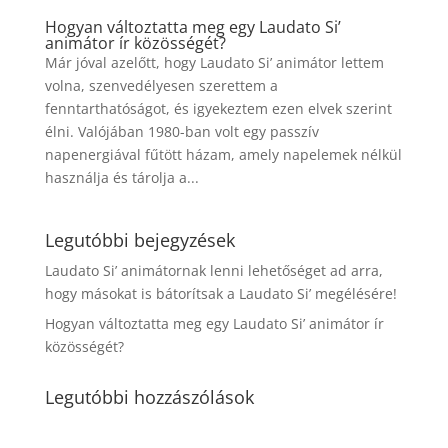
Hogyan változtatta meg egy Laudato Si’
animátor ír közösségét?
Már jóval azelőtt, hogy Laudato Si’ animátor lettem
volna, szenvedélyesen szerettem a
fenntarthatóságot, és igyekeztem ezen elvek szerint
élni. Valójában 1980-ban volt egy passzív
napenergiával fűtött házam, amely napelemek nélkül
használja és tárolja a...
Legutóbbi bejegyzések
Laudato Si’ animátornak lenni lehetőséget ad arra,
hogy másokat is bátorítsak a Laudato Si’ megélésére!
Hogyan változtatta meg egy Laudato Si’ animátor ír
közösségét?
Legutóbbi hozzászólások