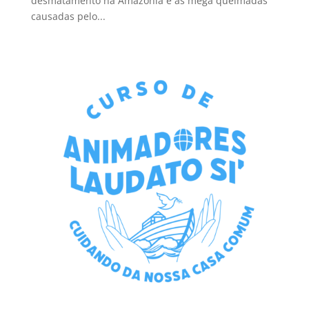
desmatamento na Amazônia e as mega queimadas
causadas pelo...