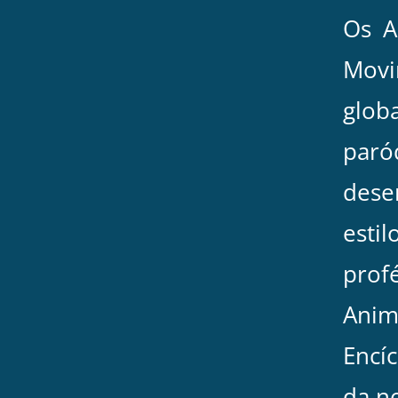
Os A
Mov
glob
par
dese
esti
profé
Ani
Encíc
da n