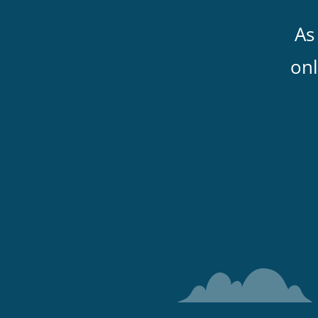
As
onl