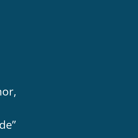
hor,
de”