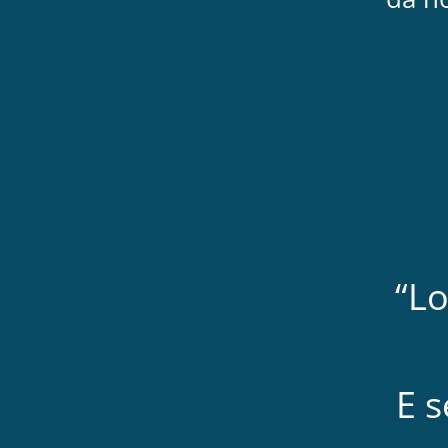
“Lo
E 