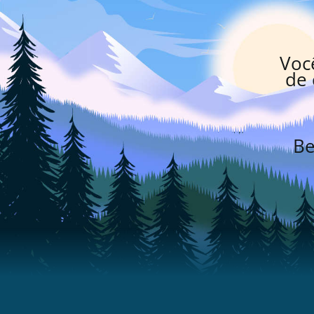
Voc
de 
Be