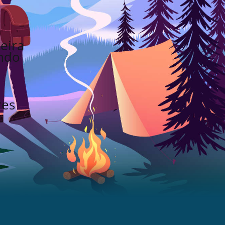
eira
undo
res