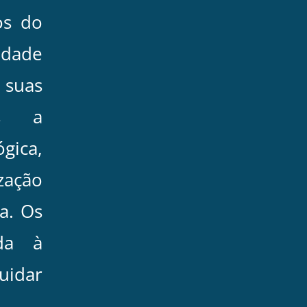
os do
dade
 suas
is a
gica,
zação
ca. Os
da à
cuidar