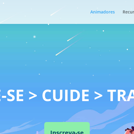
Animadores
Recu
-SE > CUIDE > T
Inscreva-se