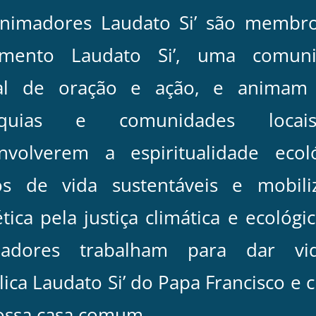
nimadores Laudato Si’ são membr
imento Laudato Si’, uma comuni
al de oração e ação, e animam
óquias e comunidades loca
nvolverem a espiritualidade ecoló
los de vida sustentáveis e mobili
tica pela justiça climática e ecológi
madores trabalham para dar vi
lica Laudato Si’ do Papa Francisco e 
ossa casa comum.