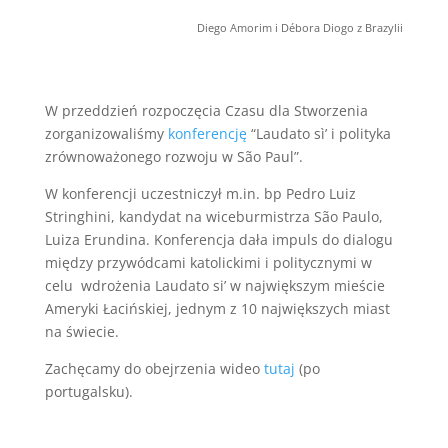
Diego Amorim i Débora Diogo z Brazylii
W przeddzień rozpoczęcia Czasu dla Stworzenia
zorganizowaliśmy
konferencję
“Laudato sì’ i polityka
zrównoważonego rozwoju w São Paul”.
W konferencji uczestniczył m.in. bp Pedro Luiz
Stringhini, kandydat na wiceburmistrza São Paulo,
Luiza Erundina. Konferencja dała impuls do dialogu
między przywódcami katolickimi i politycznymi w
celu wdrożenia Laudato si’ w największym mieście
Ameryki Łacińskiej, jednym z 10 największych miast
na świecie.
Zachęcamy do obejrzenia wideo
tutaj
(po
portugalsku).