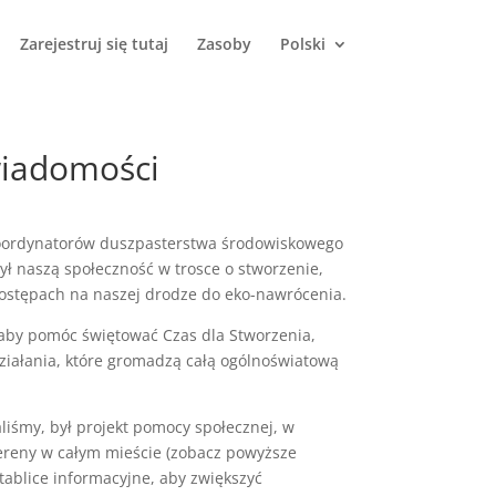
Zarejestruj się tutaj
Zasoby
Polski
wiadomości
 koordynatorów duszpasterstwa środowiskowego
zył naszą społeczność w trosce o stworzenie,
postępach na naszej drodze do eko-nawrócenia.
aby pomóc świętować Czas dla Stworzenia,
ziałania, które gromadzą całą ogólnoświatową
liśmy, był projekt pomocy społecznej, w
ereny w całym mieście (zobacz powyższe
 tablice informacyjne, aby zwiększyć