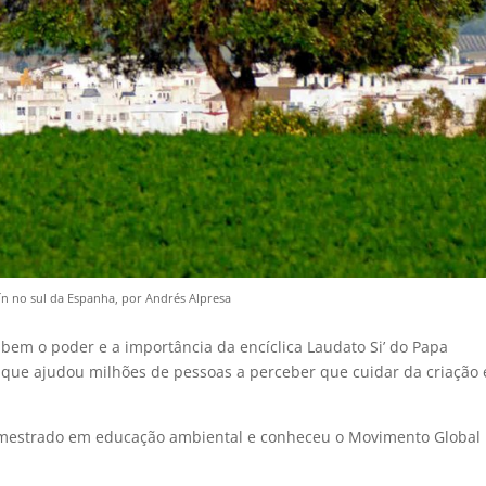
ín no sul da Espanha, por Andrés Alpresa
bem o poder e a importância da encíclica Laudato Si’ do Papa
, que ajudou milhões de pessoas a perceber que cuidar da criação 
u mestrado em educação ambiental e conheceu o Movimento Global 