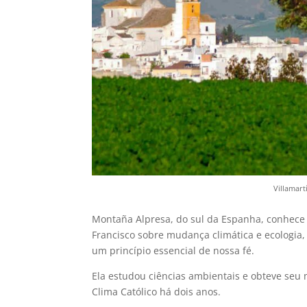
Villamart
Montaña Alpresa, do sul da Espanha, conhece 
Francisco sobre mudança climática e ecologia
um princípio essencial de nossa fé.
Ela estudou ciências ambientais e obteve se
Clima Católico há dois anos.