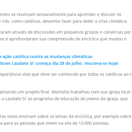
entes se reuniram semanalmente para aprender e discutir os
 nós, como católicos, devemos fazer para deter a crise climática.
ctaram através de discussões em pequenos grupos e conversas por
tos e aprofundaram sua compreensão da encíclica que mudou o
a ação católica contra as mudanças climáticas.
es Laudato Si’ começa dia 28 de julho. Inscreva-se hoje!
portância vital que deve ser conhecido por todos os católicos ao 
izando um projeto final. Montaña trabalhou com sua igreja local
 a Laudato Si’ ao programa de educação de jovens da igreja, que
utras vezes ensinam sobre os temas da encíclica, por exemplo sobre
ica para as pessoas que vivem na vila de 13.000 pessoas.