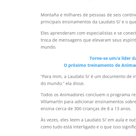
Montaña e milhares de pessoas de seis contin
principais ensinamentos da Laudato Si’ e o que
Eles aprenderam com especialistas e se cone
troca de mensagens que elevaram seus espíri
mundo.
Torne-se um/a líder d
O próximo treinamento de Animador
“Para mim, a Laudato Si’ é um documento de im
do mundo,” ela disse.
Todos os Animadores concluem o programa real
Villamartín para adicionar ensinamentos sobre
ensina cerca de 300 crianças de 8 a 13 anos.
Às vezes, eles leem a Laudato Si’ em aula e o
como tudo está interligado e o que isso signif