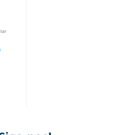
tar
a