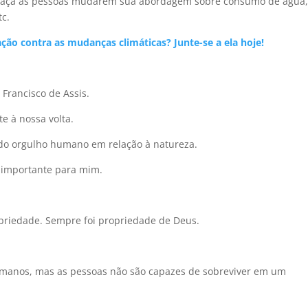
 faça as pessoas mudarem sua abordagem sobre consumo de água
tc.
ação contra as mudanças climáticas? Junte-se a ela hoje!
 Francisco de Assis.
e à nossa volta.
 do orgulho humano em relação à natureza.
ão importante para mim.
priedade. Sempre foi propriedade de Deus.
humanos, mas as pessoas não são capazes de sobreviver em um