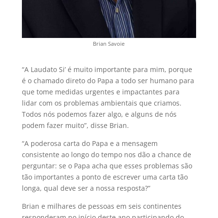
Brian Savoie
“A Laudato Si’ é muito importante para mim, porque
é o chamado direto do Papa a todo ser humano para
que tome medidas urgentes e impactantes para
lidar com os problemas ambientais que criamos.
Todos nós podemos fazer algo, e alguns de nós
podem fazer muito”, disse Brian.
“A poderosa carta do Papa e a mensagem
consistente ao longo do tempo nos dão a chance de
perguntar: se o Papa acha que esses problemas são
tão importantes a ponto de escrever uma carta tão
longa, qual deve ser a nossa resposta?”
Brian e milhares de pessoas em seis continentes
responderam no início deste ano participando do