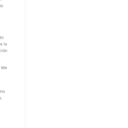
os
to
e la
ación
. Me
omo
o.