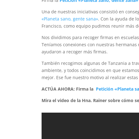
Firma la
Petición «Planeta Sano, Gente Sana
Una de nuestras iniciativas consistió en conseg
«Planeta sano, gente sana»
. Con la ayuda de l
Francisco, como equipo pudimos reunir más de
Nos dividimos para recoger firmas en escuelas
Teníamos conexiones con nuestras hermanas re
ayudaron a recoger más firmas.
También recogimos algunas de Tanzania a trav
ambiente, y todos coincidimos en que estamos 
mejor. Ese fue nuestro motivo al realizar estas
ACTÚA AHORA: Firma la
Petición «Planeta s
Mira el video de la Hna. Rainer sobre cómo se