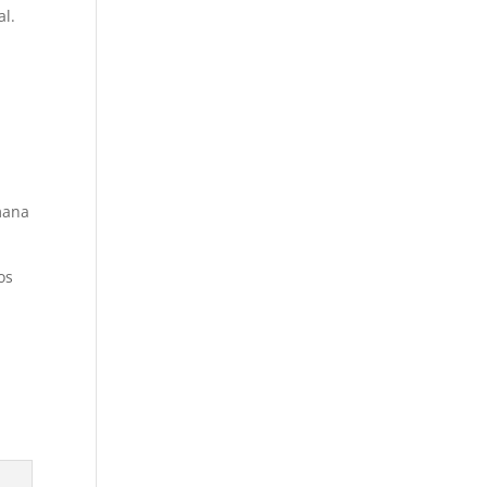
al.
mana
os