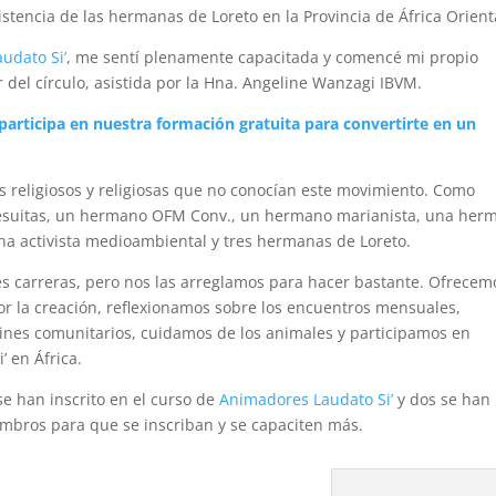
istencia de las hermanas de Loreto en la Provincia de África Orient
udato Si’
, me sentí plenamente capacitada y comencé mi propio
er del círculo, asistida por la Hna. Angeline Wanzagi IBVM.
participa en nuestra formación gratuita para convertirte en un
 los religiosos y religiosas que no conocían este movimiento. Como
s jesuitas, un hermano OFM Conv., un hermano marianista, una her
una activista medioambiental y tres hermanas de Loreto.
 carreras, pero nos las arreglamos para hacer bastante. Ofrecem
por la creación, reflexionamos sobre los encuentros mensuales,
ines comunitarios, cuidamos de los animales y participamos en
’ en África.
se han inscrito en el curso de
Animadores Laudato Si’
y dos se han
mbros para que se inscriban y se capaciten más.