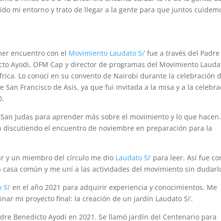
do mi entorno y trato de llegar a la gente para que juntos cuidem
mer encuentro con el
Movimiento Laudato Si
’ fue a través del Padre
cto Ayodi, OFM Cap y director de programas del Movimiento Lauda
frica
. Lo conocí en su convento de Nairobi durante la celebración d
de San Francisco de Asís, ya que fui invitada a la misa y a la celebr
0.
e San Judas
para aprender más sobre el movimiento y lo que hacen
 discutiendo e
l encuentro
de noviembre en preparación para la
r y un miembro del círculo me dio
Laudato Si’
para leer. Así fue c
a casa común y me uní a las actividades del movimiento sin dudarl
Si’
en el año 2021 para adquirir experiencia y conocimientos. Me
nar mi proyecto final: la creación de un jardín Laudato Si’.
adre Benedicto Ayodi en 2021. Se llamó jardín del Centenario para