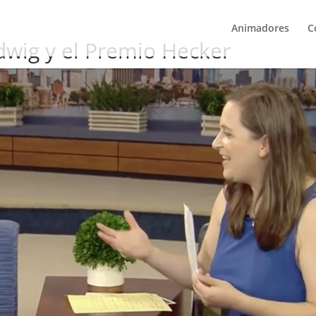
Animadores
C
wig y el Premio Hecker