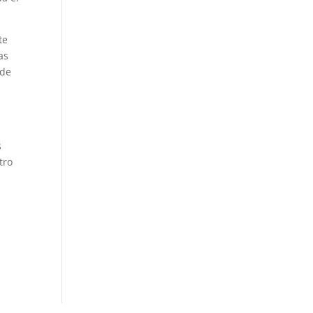
te
as
 de
s
tro