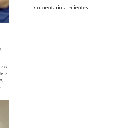
Comentarios recientes
3
ivas
de la
n,
al