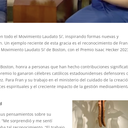
y en todo el Movimiento Laudato Si’, inspirando formas nuevas y
. Un ejemplo reciente de esta gracia es el reconocimiento de Fran
l Movimiento Laudato Si’ de Boston, con el Premio Isaac Hecker 202
e Boston, honra a personas que han hecho contribuciones significat
e premio lo ganaron célebres católicos estadounidenses defensores 
z. Para Fran y su trabajo en el ministerio del cuidado de la creació
ces espirituales y el creciente impacto de la gestión medioambient
d
 sus pensamientos sobre su
. “Me sorprendió y me sentí
a tal reconocimiento. “El trabajo