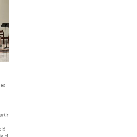
 es
artir
bló
ia el