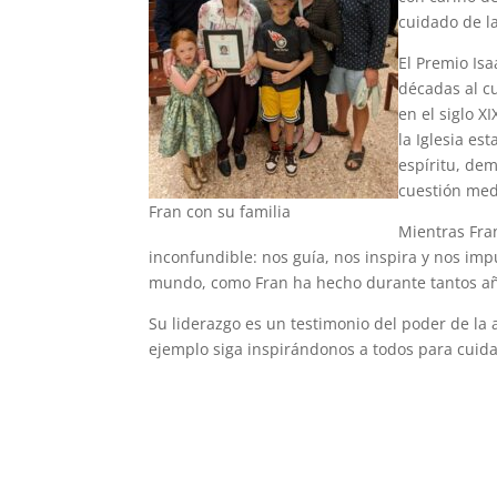
cuidado de la
El Premio Is
décadas al cu
en el siglo X
la Iglesia e
espíritu, de
cuestión medi
Fran con su familia
Mientras Fran
inconfundible: nos guía, nos inspira y nos im
mundo, como Fran ha hecho durante tantos a
Su liderazgo es un testimonio del poder de la 
ejemplo siga inspirándonos a todos para cuid