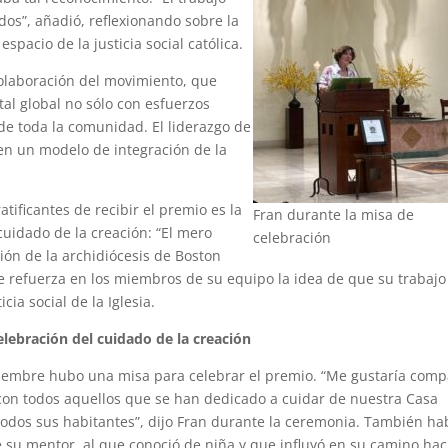
ados”, añadió, reflexionando sobre la
spacio de la justicia social católica.
colaboración del movimiento, que
al global no sólo con esfuerzos
de toda la comunidad. El liderazgo de
 en un modelo de integración de la
tificantes de recibir el premio es la
Fran durante la misa de
cuidado de la creación: “El mero
celebración
ión de la archidiócesis de Boston
que refuerza en los miembros de su equipo la idea de que su trabajo
cia social de la Iglesia.
elebración del cuidado de la creación
tiembre hubo una misa para celebrar el premio. “Me gustaría comp
con todos aquellos que se han dedicado a cuidar de nuestra Casa
odos sus habitantes”, dijo Fran durante la ceremonia. También ha
 su mentor, al que conoció de niña y que influyó en su camino hac