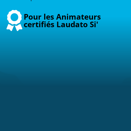

Pour les Animateurs
certifiés Laudato Si'