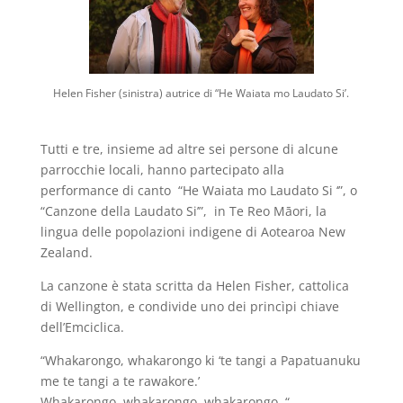
Helen Fisher (sinistra) autrice di “He Waiata mo Laudato Si’.
Tutti e tre, insieme ad altre sei persone di alcune
parrocchie locali, hanno partecipato alla
performance di canto “He Waiata mo Laudato Si ‘”, o
“Canzone della Laudato Si’”, in Te Reo Māori, la
lingua delle popolazioni indigene di Aotearoa New
Zealand.
La canzone è stata scritta da Helen Fisher, cattolica
di Wellington, e condivide uno dei princìpi chiave
dell’Emciclica.
“Whakarongo, whakarongo ki ‘te tangi a Papatuanuku
me te tangi a te rawakore.’
Whakarongo, whakarongo, whakarongo. “