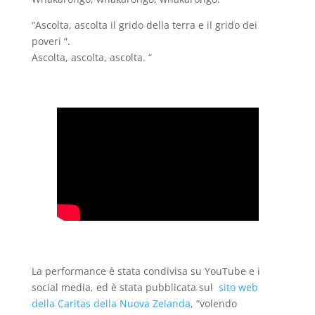
“Ascolta, ascolta il grido della terra e il grido dei
poveri “.
Ascolta, ascolta, ascolta. “
La performance è stata condivisa su YouTube e i
social media, ed è stata pubblicata sul
sito web
della Caritas della Nuova Zelanda
, “volendo