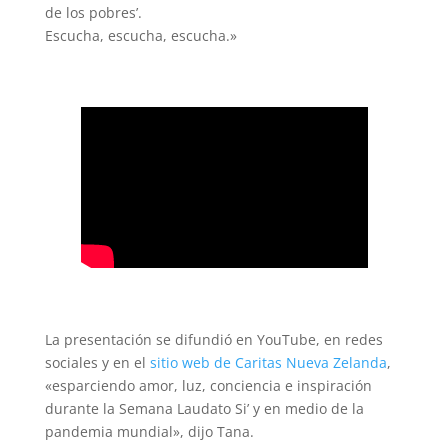
de los pobres’.
Escucha, escucha, escucha.»
La presentación se difundió en YouTube, en redes
sociales y en el
sitio web de Caritas Nueva Zelanda
,
«esparciendo amor, luz, conciencia e inspiración
durante la Semana Laudato Si’ y en medio de la
pandemia mundial», dijo Tana.