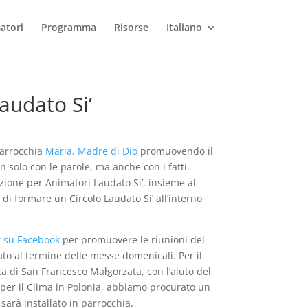
atori
Programma
Risorse
Italiano
audato Si’
parrocchia
Maria, Madre di Dio
promuovendo il
n solo con le parole, ma anche con i fatti.
ione per Animatori Laudato Si’, insieme al
 di formare un Circolo Laudato Si’ all’interno
t su Facebook
per promuovere le riunioni del
to al termine delle messe domenicali. Per il
 di San Francesco Małgorzata, con l’aiuto del
per il Clima in Polonia, abbiamo procurato un
 sarà installato in parrocchia.