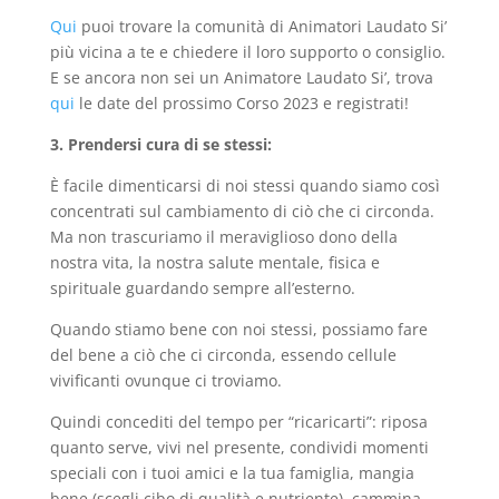
Qui
puoi trovare la comunità di Animatori Laudato Si’
più vicina a te e chiedere il loro supporto o consiglio.
E se ancora non sei un Animatore Laudato Si’, trova
qui
le date del prossimo Corso 2023 e registrati!
3. Prendersi cura di se stessi:
È facile dimenticarsi di noi stessi quando siamo così
concentrati sul cambiamento di ciò che ci circonda.
Ma non trascuriamo il meraviglioso dono della
nostra vita, la nostra salute mentale, fisica e
spirituale guardando sempre all’esterno.
Quando stiamo bene con noi stessi, possiamo fare
del bene a ciò che ci circonda, essendo cellule
vivificanti ovunque ci troviamo.
Quindi concediti del tempo per “ricaricarti”: riposa
quanto serve, vivi nel presente, condividi momenti
speciali con i tuoi amici e la tua famiglia, mangia
bene (scegli cibo di qualità e nutriente), cammina