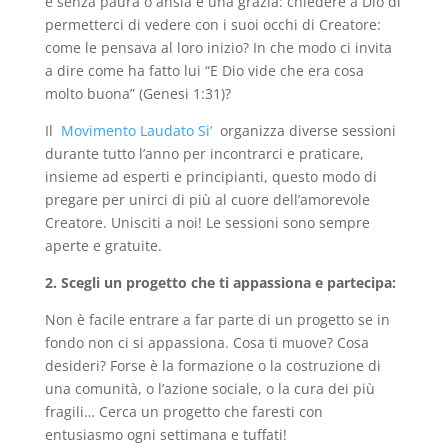
e senza paura o ansia è una grazia: chiedere a Dio di
permetterci di vedere con i suoi occhi di Creatore:
come le pensava al loro inizio? In che modo ci invita
a dire come ha fatto lui “E Dio vide che era cosa
molto buona” (Genesi 1:31)?
Il
Movimento Laudato Si’
organizza diverse sessioni
durante tutto l’anno per incontrarci e praticare,
insieme ad esperti e principianti, questo modo di
pregare per unirci di più al cuore dell’amorevole
Creatore. Unisciti a noi! Le sessioni sono sempre
aperte e gratuite.
2. Scegli un progetto che ti appassiona e partecipa:
Non è facile entrare a far parte di un progetto se in
fondo non ci si appassiona. Cosa ti muove? Cosa
desideri? Forse è la formazione o la costruzione di
una comunità, o l’azione sociale, o la cura dei più
fragili… Cerca un progetto che faresti con
entusiasmo ogni settimana e tuffati!