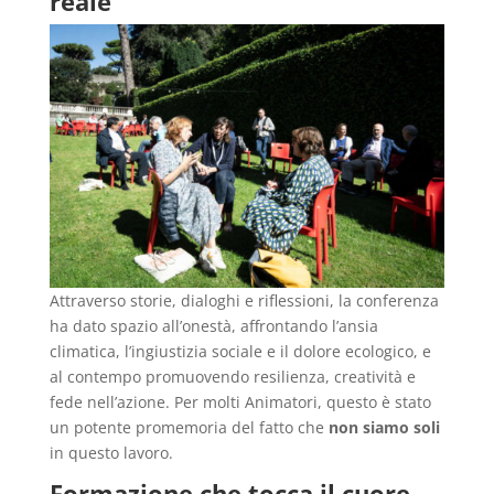
reale
Attraverso storie, dialoghi e riflessioni, la conferenza
ha dato spazio all’onestà, affrontando l’ansia
climatica, l’ingiustizia sociale e il dolore ecologico, e
al contempo promuovendo resilienza, creatività e
fede nell’azione. Per molti Animatori, questo è stato
un potente promemoria del fatto che
non siamo soli
in questo lavoro.
Formazione che tocca il cuore