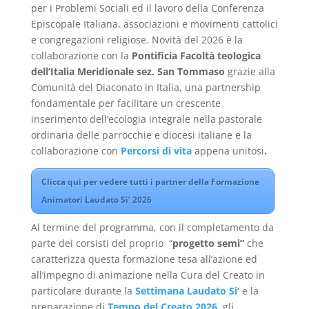
per i Problemi Sociali ed il lavoro della Conferenza
Episcopale Italiana, associazioni e movimenti cattolici
e congregazioni religiose. Novità del 2026 è la
collaborazione con la
Pontificia Facoltà teologica
dell’Italia Meridionale sez. San Tommaso
grazie alla
Comunità del Diaconato in Italia, una partnership
fondamentale per facilitare un crescente
inserimento dell’ecologia integrale nella pastorale
ordinaria delle parrocchie e diocesi italiane e la
collaborazione con
Percorsi di vita
appena unitosi
.
Clicca qui per vedere tutti i partner della Formazione
Animatori Laudato Si’ 2026
Al termine del programma, con il completamento da
parte dei corsisti del proprio “
progetto semi”
che
caratterizza questa formazione tesa all’azione ed
all’impegno di animazione nella Cura del Creato in
particolare durante la
Settimana Laudato Si’
e la
preparazione di
Tempo del Creato 2026
,
gli