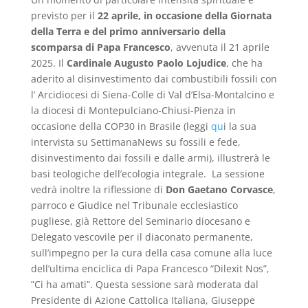
previsto per il
22 aprile, in occasione della Giornata
della Terra e del primo anniversario della
scomparsa di Papa Francesco
, avvenuta il 21 aprile
2025. Il
Cardinale Augusto Paolo Lojudice
, che ha
aderito al disinvestimento dai combustibili fossili con
l’ Arcidiocesi di Siena-Colle di Val d’Elsa-Montalcino e
la diocesi di Montepulciano-Chiusi-Pienza in
occasione della COP30 in Brasile (leggi
qu
i la sua
intervista su SettimanaNews su fossili e fede,
disinvestimento dai fossili e dalle armi), illustrerà le
basi teologiche dell’ecologia integrale. La sessione
vedrà inoltre la riflessione di
Don Gaetano Corvasce
,
parroco e Giudice nel Tribunale ecclesiastico
pugliese, già Rettore del Seminario diocesano e
Delegato vescovile per il diaconato permanente,
sull’impegno per la cura della casa comune alla luce
dell’ultima enciclica di Papa Francesco “Dilexit Nos”,
”Ci ha amati”. Questa sessione sarà moderata dal
Presidente di Azione Cattolica Italiana, Giuseppe