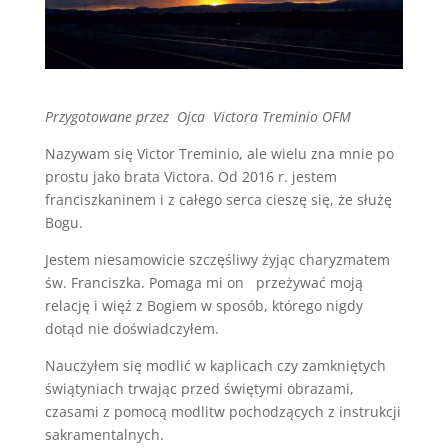
Przygotowane przez Ojca Victora Treminio OFM
Nazywam się Victor Treminio, ale wielu zna mnie po
prostu jako brata Victora. Od 2016 r. jestem
franciszkaninem i z całego serca cieszę się, że służę
Bogu.
Jestem niesamowicie szczęśliwy żyjąc charyzmatem
św. Franciszka. Pomaga mi on przeżywać moją
relację i więź z Bogiem w sposób, którego nigdy
dotąd nie doświadczyłem.
Nauczyłem się modlić w kaplicach czy zamkniętych
świątyniach trwając przed świętymi obrazami,
czasami z pomocą modlitw pochodzących z instrukcji
sakramentalnych.