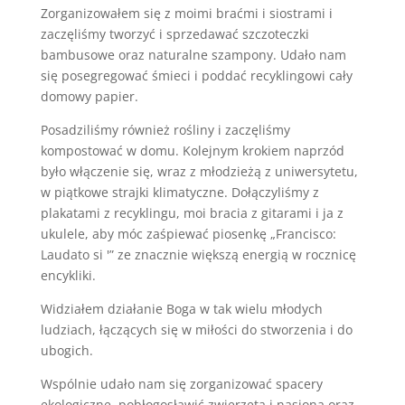
Zorganizowałem się z moimi braćmi i siostrami i
zaczęliśmy tworzyć i sprzedawać szczoteczki
bambusowe oraz naturalne szampony. Udało nam
się posegregować śmieci i poddać recyklingowi cały
domowy papier.
Posadziliśmy również rośliny i zaczęliśmy
kompostować w domu. Kolejnym krokiem naprzód
było włączenie się, wraz z młodzieżą z uniwersytetu,
w piątkowe strajki klimatyczne. Dołączyliśmy z
plakatami z recyklingu, moi bracia z gitarami i ja z
ukulele, aby móc zaśpiewać piosenkę „Francisco:
Laudato si '” ze znacznie większą energią w rocznicę
encykliki.
Widziałem działanie Boga w tak wielu młodych
ludziach, łączących się w miłości do stworzenia i do
ubogich.
Wspólnie udało nam się zorganizować spacery
ekologiczne, pobłogosławić zwierzęta i nasiona oraz