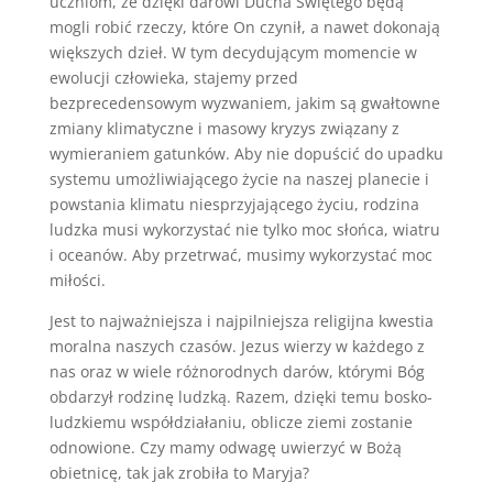
uczniom, że dzięki darowi Ducha Świętego będą
mogli robić rzeczy, które On czynił, a nawet dokonają
większych dzieł. W tym decydującym momencie w
ewolucji człowieka, stajemy przed
bezprecedensowym wyzwaniem, jakim są gwałtowne
zmiany klimatyczne i masowy kryzys związany z
wymieraniem gatunków. Aby nie dopuścić do upadku
systemu umożliwiającego życie na naszej planecie i
powstania klimatu niesprzyjającego życiu, rodzina
ludzka musi wykorzystać nie tylko moc słońca, wiatru
i oceanów. Aby przetrwać, musimy wykorzystać moc
miłości.
Jest to najważniejsza i najpilniejsza religijna kwestia
moralna naszych czasów. Jezus wierzy w każdego z
nas oraz w wiele różnorodnych darów, którymi Bóg
obdarzył rodzinę ludzką. Razem, dzięki temu bosko-
ludzkiemu współdziałaniu, oblicze ziemi zostanie
odnowione. Czy mamy odwagę uwierzyć w Bożą
obietnicę, tak jak zrobiła to Maryja?