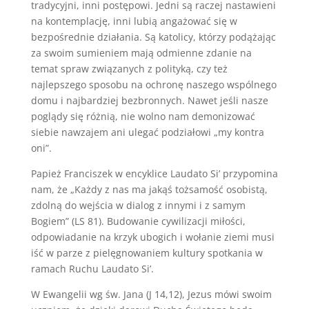
tradycyjni, inni postępowi. Jedni są raczej nastawieni
na kontemplację, inni lubią angażować się w
bezpośrednie działania. Są katolicy, którzy podążając
za swoim sumieniem mają odmienne zdanie na
temat spraw związanych z polityką, czy też
najlepszego sposobu na ochronę naszego wspólnego
domu i najbardziej bezbronnych. Nawet jeśli nasze
poglądy się różnią, nie wolno nam demonizować
siebie nawzajem ani ulegać podziałowi „my kontra
oni”.
Papież Franciszek w encyklice Laudato Si’ przypomina
nam, że „Każdy z nas ma jakąś tożsamość osobistą,
zdolną do wejścia w dialog z innymi i z samym
Bogiem” (LS 81). Budowanie cywilizacji miłości,
odpowiadanie na krzyk ubogich i wołanie ziemi musi
iść w parze z pielęgnowaniem kultury spotkania w
ramach Ruchu Laudato Si’.
W Ewangelii wg św. Jana (J 14,12), Jezus mówi swoim