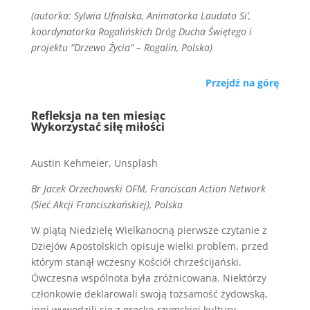
(autorka: Sylwia Ufnalska, Animatorka Laudato Si’,
koordynatorka Rogalińskich Dróg Ducha Świętego i
projektu “Drzewo Życia” – Rogalin, Polska)
Przejdź na górę
Refleksja na ten miesiąc
Wykorzystać siłę miłości
Austin Kehmeier, Unsplash
Br Jacek Orzechowski OFM, Franciscan Action Network
(
Sieć Akcji Franciszkańskiej
), Polska
W piątą Niedzielę Wielkanocną pierwsze czytanie z
Dziejów Apostolskich opisuje wielki problem, przed
którym stanął wczesny Kościół chrześcijański.
Ówczesna wspólnota była zróżnicowana. Niektórzy
członkowie deklarowali swoją tożsamość żydowską,
inni wywodzili się z grecko-rzymskiej kultury