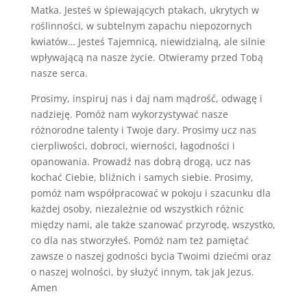
Matka. Jesteś w śpiewających ptakach, ukrytych w
roślinności, w subtelnym zapachu niepozornych
kwiatów… Jesteś Tajemnicą, niewidzialną, ale silnie
wpływającą na nasze życie. Otwieramy przed Tobą
nasze serca.
Prosimy, inspiruj nas i daj nam mądrość, odwagę i
nadzieję. Pomóż nam wykorzystywać nasze
różnorodne talenty i Twoje dary. Prosimy ucz nas
cierpliwości, dobroci, wierności, łagodności i
opanowania. Prowadź nas dobrą drogą, ucz nas
kochać Ciebie, bliźnich i samych siebie. Prosimy,
pomóż nam współpracować w pokoju i szacunku dla
każdej osoby, niezależnie od wszystkich różnic
między nami, ale także szanować przyrodę, wszystko,
co dla nas stworzyłeś. Pomóż nam też pamiętać
zawsze o naszej godności bycia Twoimi dziećmi oraz
o naszej wolności, by służyć innym, tak jak Jezus.
Amen