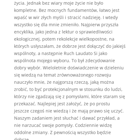
życia. Jednak bez wiary moje życie nie było
kompletne. Bez mocnych fundamentów, łatwo jest
wpaść w wir złych myśli i stracić nadzieję. I wtedy
wszystko się dla mnie zmieniło. Najpierw przyszła
encyklika, jako jedna z lektur o sprawiedliwości
ekologicznej, potem rekolekcje wielkopostne, na
których usłyszałam, że dobrze jest dołączyć do jakiejś
wspólnoty, a następnie Ruch Laudato Si jako
wspólnota mojego wyboru. To był zdecydowanie
dobry wybór. Wieloletnie doświadczenie w dzieleniu
się wiedzą na temat zrównoważonego rozwoju
nauczyło mnie, że najgorszą rzeczą, jaką można
zrobić, to być protekcjonalnym w stosunku do ludzi,
którzy nie zgadzają się z pomysłami, które staram się
przekazać. Najlepiej jest założyć, że po prostu
jeszcze czegoś nie wiedzą i że mają prawo się uczyć.
Naszym zadaniem jest słuchać i dawać przykład, a
nie narzucać swoje pomysły. Codziennie widzę
oddolne zmiany. Z pewnością wszystko będzie
dobrze.