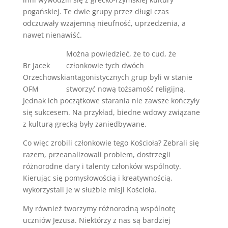
pogańskiej. Te dwie grupy przez długi czas
odczuwały wzajemną nieufność, uprzedzenia, a
nawet nienawiść.
Można powiedzieć, że to cud, że
Br Jacek
członkowie tych dwóch
Orzechowski
antagonistycznych grup byli w stanie
OFM
stworzyć nową tożsamość religijną.
Jednak ich początkowe starania nie zawsze kończyły
się sukcesem. Na przykład, biedne wdowy związane
z kulturą grecką były zaniedbywane.
Co więc zrobili członkowie tego Kościoła? Zebrali się
razem, przeanalizowali problem, dostrzegli
różnorodne dary i talenty członków wspólnoty.
Kierując się pomysłowością i kreatywnością,
wykorzystali je w służbie misji Kościoła.
My również tworzymy różnorodną wspólnotę
uczniów Jezusa. Niektórzy z nas są bardziej