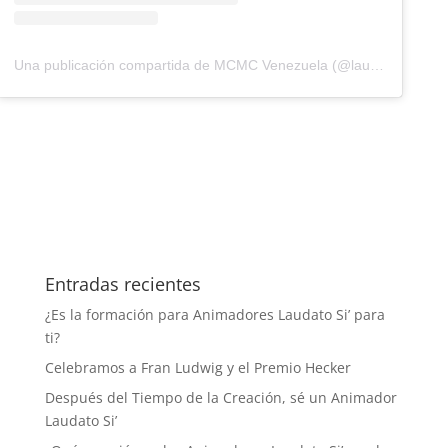
Una publicación compartida de MCMC Venezuela (@laudatosivzla)
e
Entradas recientes
¿Es la formación para Animadores Laudato Si’ para
ti?
Celebramos a Fran Ludwig y el Premio Hecker
Después del Tiempo de la Creación, sé un Animador
Laudato Si’