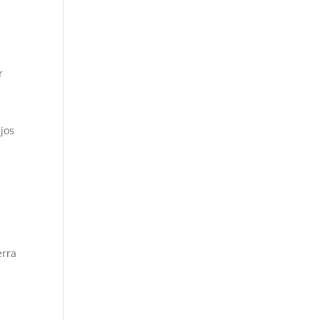
r
jos
erra