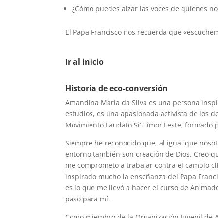
¿Cómo puedes alzar las voces de quienes n
El Papa Francisco nos recuerda que «escuchemo
Ir al inicio
Historia de eco-conversión
Amandina Maria da Silva es una persona inspir
estudios, es una apasionada activista de lo
Movimiento Laudato Si’-Timor Leste, formado 
Siempre he reconocido que, al igual que nosot
entorno también son creación de Dios. Creo qu
me comprometo a trabajar contra el cambio cli
inspirado mucho la enseñanza del Papa Francisc
es lo que me llevó a hacer el curso de Animad
paso para mí.
Como miembro de la Organización Juvenil de An