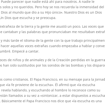
. Puede parecer que nadie está ahí para nosotros. A nadie le
 solos y no queridos. Pero hoy se nos recuerda la inmensidad del
Dios al mundo que dio a su Hijo único». Nuestro Dios es un Dios
 Un Dios que escucha y se preocupa.
xtrañeza de la tierra y la gente me asustó un poco. Las voces que 
que cantaban y las palabras que pronunciaban me resultaban extra
 y más tarde el idioma de la gente con la que trabajo principalmen
o hacer aquellas voces extrañas cuando empezaba a hablar y conve
tumbré. Empecé a cantar.
voces de niños y de animales y de la Creación perdidas en la guerra
ños han sido sustituidos por los sonidos de las bombas y los disparo
s como cristianos. El Papa Francisco, en su mensaje para la Jorna
ue «la fe proviene de la escucha». Él afirmó que «la escucha
se revela hablando, y escuchando al hombre lo reconoce como su
están llamados a su vez a «sintonizar, a estar dispuestos a escucha
. Básicamente el Papa Francisco nos dice que «la escucha es una