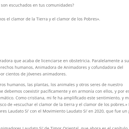
o son escuchados en tus comunidades?
s el clamor de la Tierra y el clamor de los Pobres».
adora que acaba de licenciarse en obstetricia. Paralelamente a s
s derechos humanos, Animadora de Animadores y cofundadora del
por cientos de jóvenes animadores.
ros humanos, las plantas, los animales y otros seres de nuestro
e debemos coexistir pacíficamente y en armonía con ellos, y por e
mático. Como cristiana, mi fe ha amplificado este sentimiento, y 
o de «escuchar el clamor de la tierra y el clamor de los pobres.» 
ores Laudato Si’ con el Movimiento Laudato Si’ en 2020, que fue un
imadores Laudato Si’ de Timor Oriental, que ahora es el capítulo 