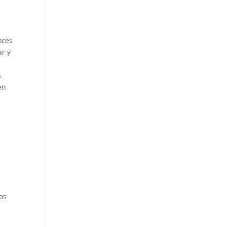
oces
ar y
s
en
os