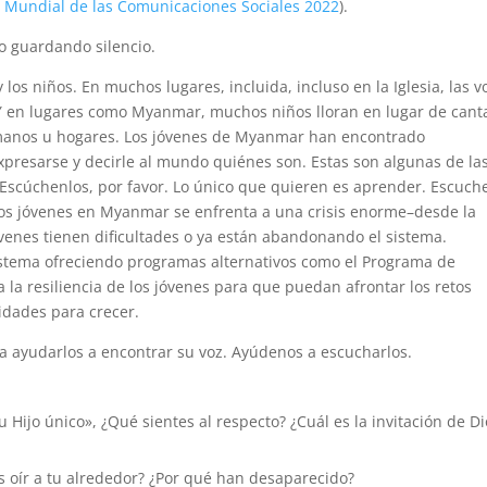
 Mundial de las Comunicaciones Sociales 2022
).
o guardando silencio.
los niños. En muchos lugares, incluida, incluso en la Iglesia, las v
 Y en lugares como Myanmar, muchos niños lloran en lugar de cant
ermanos u hogares. Los jóvenes de Myanmar han encontrado
presarse y decirle al mundo quiénes son. Estas son algunas de la
 Escúchenlos, por favor. Lo único que quieren es aprender. Escuch
 los jóvenes en Myanmar se enfrenta a una crisis enorme–desde la
venes tienen dificultades o ya están abandonando el sistema.
stema ofreciendo programas alternativos como el Programa de
a la resiliencia de los jóvenes para que puedan afrontar los retos
idades para crecer.
a ayudarlos a encontrar su voz. Ayúdenos a escucharlos.
Hijo único», ¿Qué sientes al respecto? ¿Cuál es la invitación de Di
as oír a tu alrededor? ¿Por qué han desaparecido?