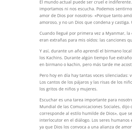
El mundo actual puede ser cruel e indiferente
importamos ni nos escucha. Podemos sentirnos
amor de Dios por nosotros- «Porque tanto amó 
amoroso, y no un Dios que condena y castiga.
Cuando llegué por primera vez a Myanmar, la e
eran extrañas para mis oídos: las canciones 
Y así, durante un año aprendí el birmano local
los Kachins. Durante algún tiempo fue extrañ
en birmano o kachin, pero más tarde me acos
Pero hoy en día hay tantas voces silenciadas: 
Los cantos de los pájaros y las risas de los ni
los gritos de niños y mujeres.
Escuchar es una tarea importante para nosotro
Mundial de las Comunicaciones Sociales, dijo q
corresponde al estilo humilde de Dios», que 
interlocutor en el diálogo. Los seres humanos 
ya que Dios los convoca a una alianza de amor