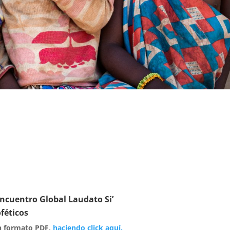
ncuentro Global Laudato Si’
féticos
en formato PDF,
haciendo click aquí.