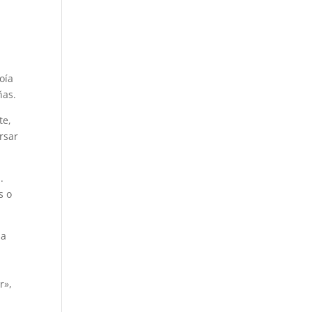
oía
ñas.
te,
rsar
.
s o
da
r»,