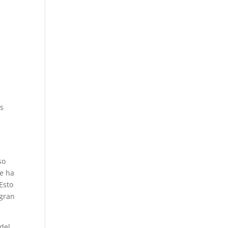
us
so
me ha
Esto
 gran
del