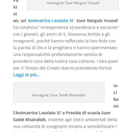
Pa
Immagine: Suor Narguis Yousaf
ki
st
an, un’
Animatrice Laudato Si’
Suor Narguis Yousaf
ha condiviso “un’esperienza straordinaria e toccante”
con i giovani, gli amici di S. Giovanna Antida e gli
insegnanti, poiché hanno rafforzato la loro fede con
la parola di Dio e la preghiera e hanno sperimentato
una responsabilità profondamente sentita di
prendersi cura della nostra casa comune. I loro piani
per il Tempo del Creato stanno prendendo forma!
Leggi di più…
In
Li
Immagine: Suor Saïdé Khairallah
ba
no
l’Animatrice Laudato Si’ e Preside di scuola Suor
Saïdé Khairallah,
insieme agli sforzi ambientali della
sua comunità di insegnanti mirano a sensibilizzare i