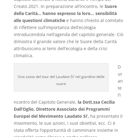
Creato 2021. In preparazione all’incontro, le
Suore
della Carità… hanno espresso la loro… sensibilità
alle questioni climatiche
e hanno chiesto al comitato
di riflettere sull’importanza dell’ecologia
introducendola nell’agenda del capitolo generale. Ciò
dimostra il grande valore che le Suore della Carità
attribuiscono ai temi dell’ecologia e della crisi
climatica.
D
ur
Una sosta del tour del Laudato Si’ nel giardino delle
an
suore
te
l’i
ncontro del Capitolo Generale,
la Dott.ssa Cecilia
Dall’Oglio, Direttore Associato dei Programmi
Europei del Movimento Laudato Si’,
ha presentato il
movimento, le sue azioni, i suoi obiettivi, ecc. Ci è
stata offerta l’opportunità di camminare insieme in