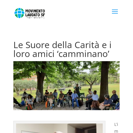
Le Suore della Carità e i
loro amici ‘camminano’
L’i
m