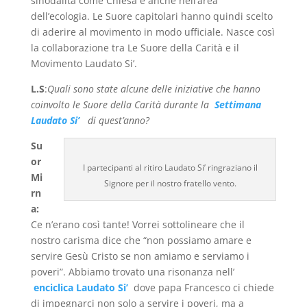
sinodalità come Chiesa e anche nell’area
dell’ecologia. Le Suore capitolari hanno quindi scelto
di aderire al movimento in modo ufficiale. Nasce così
la collaborazione tra Le Suore della Carità e il
Movimento Laudato Si’.
L.S
:
Quali sono state alcune delle iniziative che hanno
coinvolto le Suore della Carità durante la
Settimana
Laudato Si’
di quest’anno?
Su
or
I partecipanti al ritiro Laudato Si’ ringraziano il
Mi
Signore per il nostro fratello vento.
rn
a:
Ce n’erano così tante! Vorrei sottolineare che il
nostro carisma dice che “non possiamo amare e
servire Gesù Cristo se non amiamo e serviamo i
poveri”. Abbiamo trovato una risonanza nell’
enciclica Laudato Si’
dove papa Francesco ci chiede
di impegnarci non solo a servire i poveri, ma a