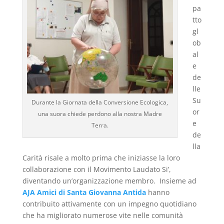
pa
tto
gl
ob
al
e
de
lle
Su
Durante la Giornata della Conversione Ecologica,
or
una suora chiede perdono alla nostra Madre
e
Terra.
de
lla
Carità risale a molto prima che iniziasse la loro
collaborazione con il Movimento Laudato Si’,
diventando un’organizzazione membro. Insieme ad
AJA Amici di Santa Giovanna Antida
hanno
contribuito attivamente con un impegno quotidiano
che ha migliorato numerose vite nelle comunità