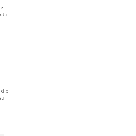
le
utti
i
o che
su