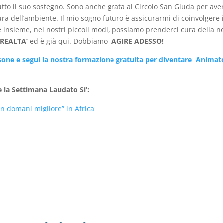
tto il suo sostegno. Sono anche grata al Circolo San Giuda per ave
cura dell’ambiente. Il mio sogno futuro è assicurarmi di coinvolgere i
é insieme, nei nostri piccoli modi, possiamo prenderci cura della n
a
REALTA’
ed è già qui. Dobbiamo
AGIRE ADESSO!
ersone e segui la nostra formazione gratuita per diventare
Animat
e la Settimana Laudato Si’:
un domani migliore” in Africa