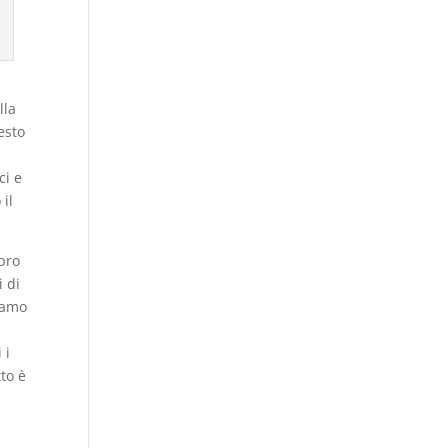
lla
esto
ci e
il
bro
i di
iamo
 i
to è