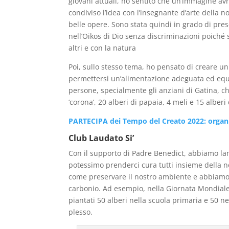
giovani attuali, ho sentito che un’immagine avr
condiviso l’idea con l’insegnante d’arte della 
belle opere. Sono stata quindi in grado di pre
nell’Oikos di Dio senza discriminazioni poiché s
altri e con la natura
Poi, sullo stesso tema, ho pensato di creare un
permettersi un’alimentazione adeguata ed equi
persone, specialmente gli anziani di Gatina, c
‘corona’, 20 alberi di papaia, 4 meli e 15 alber
PARTECIPA dei Tempo del Creato 2022: organi
Club Laudato Si’
Con il supporto di Padre Benedict, abbiamo lan
potessimo prenderci cura tutti insieme della n
come preservare il nostro ambiente e abbiamo de
carbonio. Ad esempio, nella Giornata Mondiale
piantati 50 alberi nella scuola primaria e 50 n
plesso.