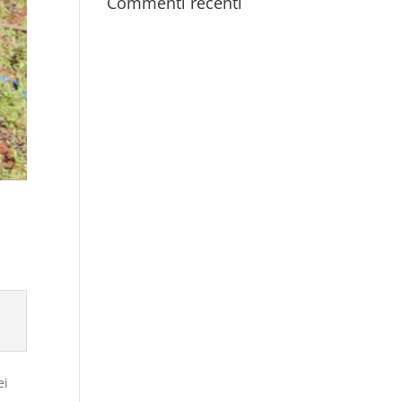
Commenti recenti
ei