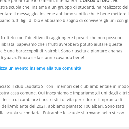
ebbe parlato alle loro menti. Il tema era “
L’OIKOS DI DIO
“. Ho
nostra scuola che, insieme a un gruppo di studenti, ha realizzato del
sentare il messaggio. Insieme abbiamo sentito che è bene mettere t
iamo tutti figli di Dio e abbiamo bisogno di convivere gli uni con gl
 frutteto con l’obiettivo di raggiungere i poveri che non possono
librata. Sapevamo che i frutti avrebbero potuto aiutare queste
he è una baraccopoli di Nairobi. Sono riuscita a piantare ananas
i di guava. Finora se la stanno cavando bene!
zza un evento insieme alla tua comunità
ciato il club Laudato Si’ con i membri del club ambientale in mod
ostra casa comune. Qui insegniamo e impariamo gli uni dagli altri 
ciso di cambiare i nostri stili di vita per ridurre l’impronta di
 dell’Ambiente del 2021, abbiamo piantato 100 alberi. Sono stati
ella scuola secondaria. Entrambe le scuole si trovano nello stesso