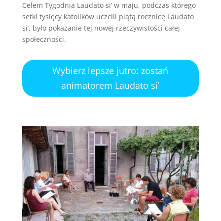
Celem Tygodnia Laudato si’ w maju, podczas którego
setki tysięcy katolików uczcili piątą rocznicę Laudato
si’, było pokazanie tej nowej rzeczywistości całej
społeczności.
Wybierz lepsze jutro: zostań
animatorem Laudato si’