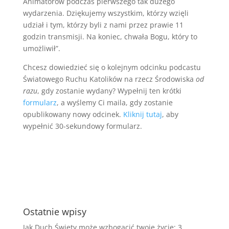
Animatorów podczas pierwszego tak dużego
wydarzenia. Dziękujemy wszystkim, którzy wzięli
udział i tym, którzy byli z nami przez prawie 11
godzin transmisji. Na koniec, chwała Bogu, który to
umożliwił”.
Chcesz dowiedzieć się o kolejnym odcinku podcastu
Światowego Ruchu Katolików na rzecz Środowiska
od
razu
, gdy zostanie wydany? Wypełnij ten krótki
formularz
, a wyślemy Ci maila, gdy zostanie
opublikowany nowy odcinek.
Kliknij tutaj
, aby
wypełnić 30-sekundowy formularz.
Ostatnie wpisy
Jak Duch Święty może wzbogacić twoje życie: 3