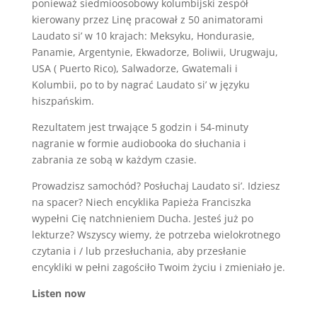
ponieważ siedmioosobowy kolumbijski zespół
kierowany przez Linę pracował z 50 animatorami
Laudato si’ w 10 krajach: Meksyku, Hondurasie,
Panamie, Argentynie, Ekwadorze, Boliwii, Urugwaju,
USA ( Puerto Rico), Salwadorze, Gwatemali i
Kolumbii, po to by nagrać Laudato si’ w języku
hiszpańskim.
Rezultatem jest trwające 5 godzin i 54-minuty
nagranie w formie audiobooka do słuchania i
zabrania ze sobą w każdym czasie.
Prowadzisz samochód? Posłuchaj Laudato si’. Idziesz
na spacer? Niech encyklika Papieża Franciszka
wypełni Cię natchnieniem Ducha. Jesteś już po
lekturze? Wszyscy wiemy, że potrzeba wielokrotnego
czytania i / lub przesłuchania, aby przesłanie
encykliki w pełni zagościło Twoim życiu i zmieniało je.
Listen now