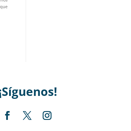
 que
¡Síguenos!