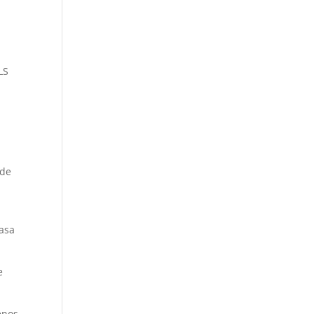
LS
 de
á
casa
e
enos