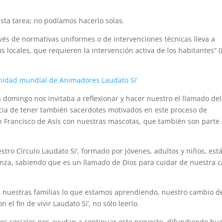
ta tarea; no podíamos hacerlo solas.
ravés de normativas uniformes o de intervenciones técnicas lleva a
 locales, que requieren la intervención activa de los habitantes” (
nidad mundial de Animadores Laudato Si’
da domingo nos invitaba a reflexionar y hacer nuestro el llamado del
cia de tener también sacerdotes motivados en este proceso de
n Francisco de Asís con nuestras mascotas, que también son parte
ro Círculo Laudato Si’, formado por jóvenes, adultos y niños, est
nza, sabiendo que es un llamado de Dios para cuidar de nuestra 
n nuestras familias lo que estamos aprendiendo, nuestro cambio d
 el fin de vivir Laudato Si’, no sólo leerlo.
es sociales nos ayudan a continuar este proyecto, difundiendo bu